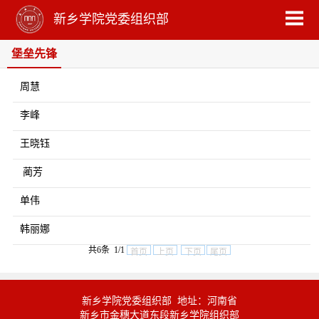
新乡学院党委组织部
堡垒先锋
周慧
李峰
王晓钰
​ 蔺芳
单伟
韩丽娜
共6条 1/1
首页
上页
下页
尾页
新乡学院党委组织部 地址：河南省
新乡市金穗大道东段新乡学院组织部